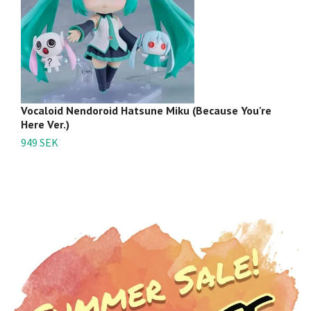
Vocaloid Nendoroid Hatsune Miku (Because You're
V
Here Ver.)
1/
949 SEK
3 