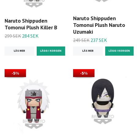
Naruto Shippuden
Naruto Shippuden
Tomonui Plush Naruto
Tomonui Plush Killer B
Uzumaki
299 SEK
284 SEK
249 SEK
237 SEK
LÄS MER
LÄS MER
-5%
-5%