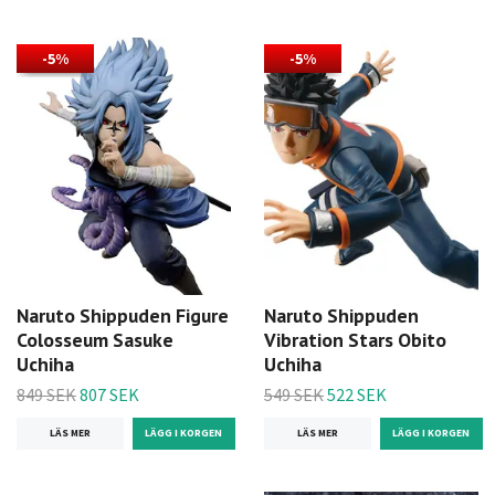
-5%
-5%
Naruto Shippuden Figure
Naruto Shippuden
Colosseum Sasuke
Vibration Stars Obito
Uchiha
Uchiha
849 SEK
807 SEK
549 SEK
522 SEK
LÄS MER
LÄS MER