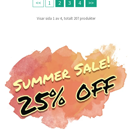
<<
1
2
3
4
>>
Visar sida 1 av 4, totalt 207 produkter