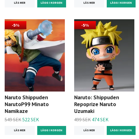
LÄS MER
LÄS MER
-5%
-5%
Naruto Shippuden
Naruto: Shippuden
NarutoP99 Minato
Repoprize Naruto
Namikaze
Uzumaki
549 SEK
522 SEK
499 SEK
474 SEK
LÄS MER
LÄS MER