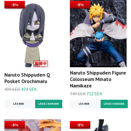
-5%
-5%
Naruto Shippuden Figure
Naruto Shippuden Q
Colosseum Minato
Posket Orochimaru
Namikaze
499 SEK
474 SEK
749 SEK
712 SEK
LÄS MER
LÄS MER
-5%
-5%