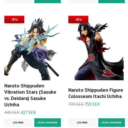
-5%
-5%
Naruto Shippuden
Naruto Shippuden Figure
Vibration Stars (Sasuke
Colosseum Itachi Uchiha
vs. Deidara) Sasuke
799 SEK
759 SEK
Uchiha
449 SEK
427 SEK
LÄS MER
LÄS MER