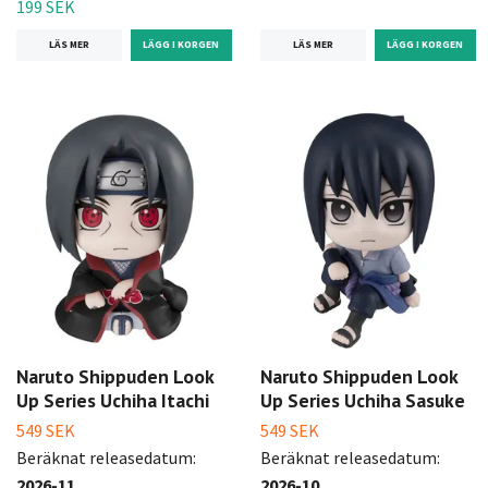
199 SEK
LÄS MER
LÄS MER
Naruto Shippuden Look
Naruto Shippuden Look
Up Series Uchiha Itachi
Up Series Uchiha Sasuke
549 SEK
549 SEK
Beräknat releasedatum:
Beräknat releasedatum:
2026-11
2026-10