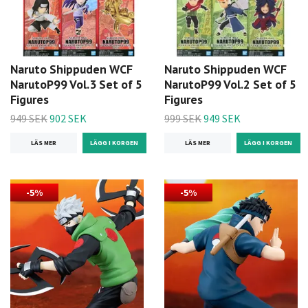
Naruto Shippuden WCF
Naruto Shippuden WCF
NarutoP99 Vol.3 Set of 5
NarutoP99 Vol.2 Set of 5
Figures
Figures
949 SEK
902 SEK
999 SEK
949 SEK
LÄS MER
LÄS MER
-5%
-5%