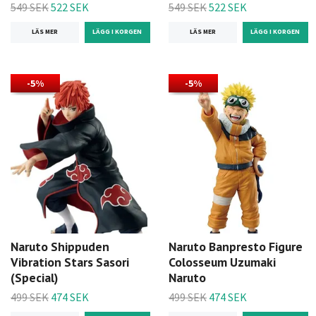
549 SEK
522 SEK
549 SEK
522 SEK
LÄS MER
LÄS MER
-5%
-5%
Naruto Shippuden
Naruto Banpresto Figure
Vibration Stars Sasori
Colosseum Uzumaki
(Special)
Naruto
499 SEK
474 SEK
499 SEK
474 SEK