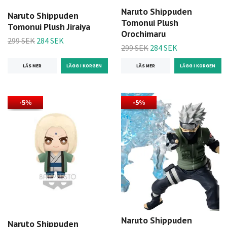
Naruto Shippuden
Naruto Shippuden
Tomonui Plush
Tomonui Plush Jiraiya
Orochimaru
299 SEK
284 SEK
299 SEK
284 SEK
LÄS MER
LÄS MER
-5%
-5%
Naruto Shippuden
Naruto Shippuden