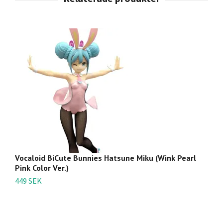
Vocaloid BiCute Bunnies Hatsune Miku (Wink Pearl
S
Pink Color Ver.)
4
449 SEK