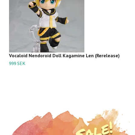
Vocaloid Nendoroid Doll Kagamine Len (Rerelease)
Ju
Ju
999 SEK
9