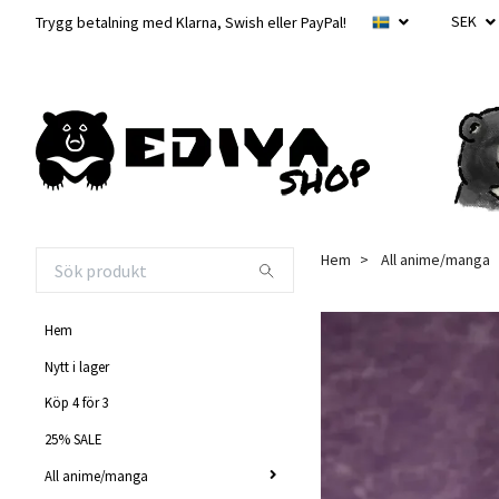
SEK
Trygg betalning med Klarna, Swish eller PayPal!
Hem
All anime/manga
Hem
Nytt i lager
Köp 4 för 3
25% SALE
All anime/manga