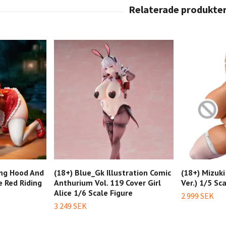
ing Hood And
(18+) Blue_Gk Illustration Comic
(18+) Mizuki
le Red Riding
Anthurium Vol. 119 Cover Girl
Ver.) 1/5 Sc
Alice 1/6 Scale Figure
2 999 SEK
3 249 SEK