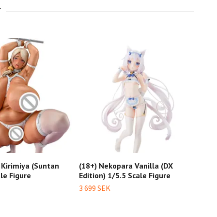
 Kirimiya (Suntan
(18+) Nekopara Vanilla (DX
(18+
ale Figure
Edition) 1/5.5 Scale Figure
Scal
3 699 SEK
3 09