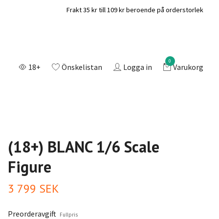
Frakt 35 kr till 109 kr beroende på orderstorlek
0
18+
Önskelistan
Logga in
Varukorg
(18+) BLANC 1/6 Scale
Figure
3 799 SEK
Preorderavgift
Fullpris