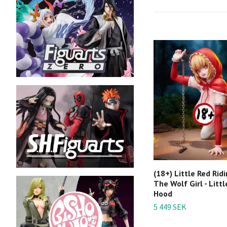
(18+) Little Red Rid
The Wolf Girl - Litt
Hood
5 449 SEK