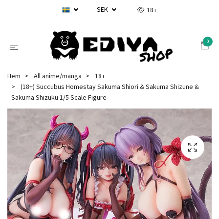
SEK
18+
0
Hem
All anime/manga
18+
(18+) Succubus Homestay Sakuma Shiori & Sakuma Shizune &
Sakuma Shizuku 1/5 Scale Figure