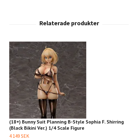
(18+) Bunny Suit Planning B-Style Sophia F. Shirring
(1
(Black Bikini Ver.) 1/4 Scale Figure
Bu
4 149 SEK
5 