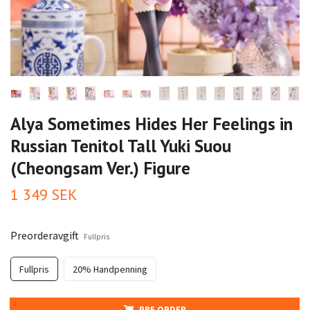
Alya Sometimes Hides Her Feelings in
Russian Tenitol Tall Yuki Suou
(Cheongsam Ver.) Figure
1 349 SEK
Preorderavgift
Fullpris
Fullpris
20% Handpenning
PRE ORDER