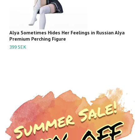
Alya Sometimes Hides Her Feelings in Russian Alya
A
Premium Perching Figure
Te
399 SEK
1 