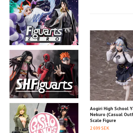
Aogiri High School
Nekuro (Casual Outfi
Scale Figure
2 699 SEK