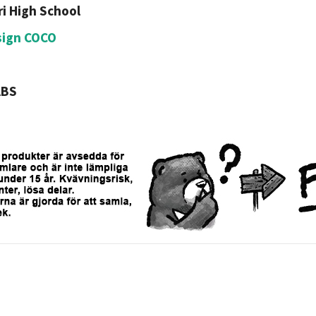
ri High School
sign COCO
ABS