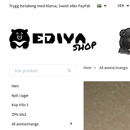
SEK
Trygg betalning med Klarna, Swish eller PayPal!
Hem
All anime/manga
Hem
Nytt i lager
Köp 4 för 3
25% SALE
All anime/manga