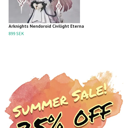
Arknights Nendoroid Civilight Eterna
Ar
899 SEK
3 