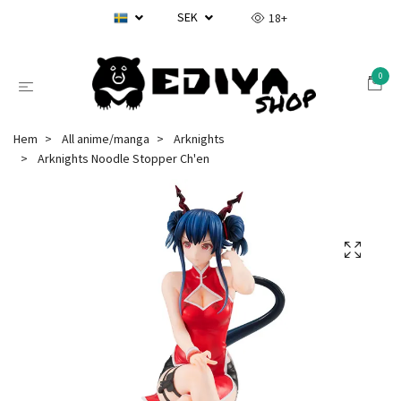
SEK
18+
0
Hem
All anime/manga
Arknights
Arknights Noodle Stopper Ch'en