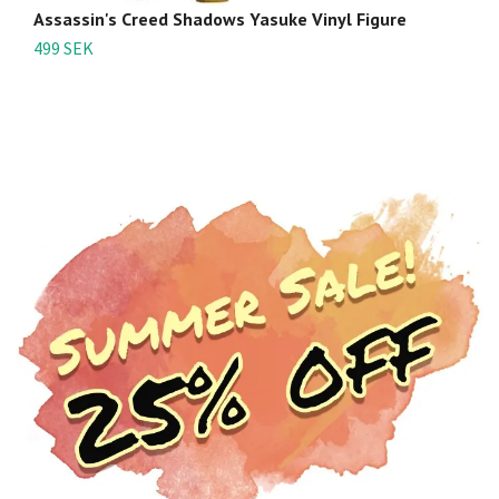
Assassin's Creed Shadows Yasuke Vinyl Figure
A
Li
499 SEK
3 