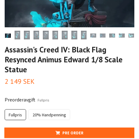
Assassin's Creed IV: Black Flag
Resynced Animus Edward 1/8 Scale
Statue
2 149 SEK
Preorderavgift
Fullpris
Fullpris
20% Handpenning
PRE ORDER