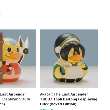
 Last Airbender
Avatar: The Last Airbender
Avat
 Cosplaying Duck
TUBBZ Toph Beifong Cosplaying
Limi
on)
Duck (Boxed Edition)
Dark