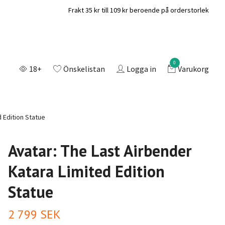
Frakt 35 kr till 109 kr beroende på orderstorlek
0
18+
Önskelistan
Logga in
Varukorg
 Edition Statue
Avatar: The Last Airbender
Katara Limited Edition
Statue
2 799 SEK