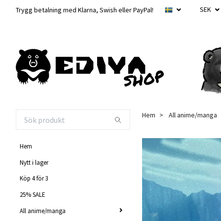
SEK
Trygg betalning med Klarna, Swish eller PayPal!
Hem
All anime/manga
Hem
Nytt i lager
Köp 4 för 3
25% SALE
All anime/manga