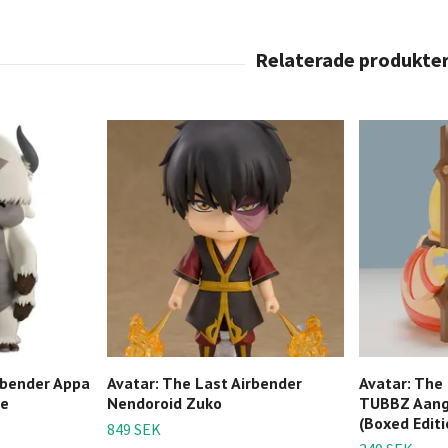
rbender Appa
Avatar: The Last Airbender
Avatar: The
re
Nendoroid Zuko
TUBBZ Aang
(Boxed Editi
849 SEK