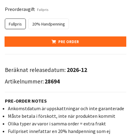
Preorderavgift
Fullpris
Fullpris
20% Handpenning
PRE ORDER
Beräknat releasedatum:
2026-12
Artikelnummer:
28694
PRE-ORDER NOTES
Ankomstdatum är uppskattningar och inte garanterade
Måste betala i förskott, inte när produkten kommit
Olika typer av varor i samma order = extra frakt
Fullpriset innefattar en 20% handpenning som ej