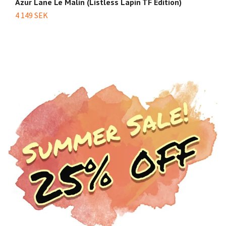
Azur Lane Le Malin (Listless Lapin TF Edition)
Az
1/
4 149 SEK
2 