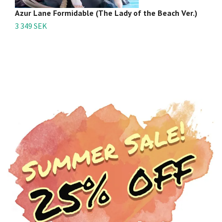
Azur Lane Formidable (The Lady of the Beach Ver.)
Az
3 349 SEK
4 