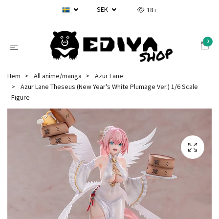
SEK
18+
0
Hem
All anime/manga
Azur Lane
Azur Lane Theseus (New Year's White Plumage Ver.) 1/6 Scale
Figure