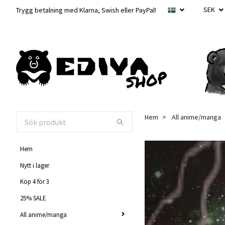
SEK
Trygg betalning med Klarna, Swish eller PayPal!
Hem
All anime/manga
Hem
Nytt i lager
Köp 4 för 3
25% SALE
All anime/manga