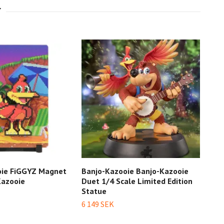
oie FiGGYZ Magnet
Banjo-Kazooie Banjo-Kazooie
Banj
Kazooie
Duet 1/4 Scale Limited Edition
Hunt
Statue
499 
6 149 SEK