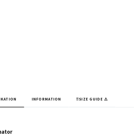
IKATION
INFORMATION
‼️SIZE GUIDE ⚠️
nator