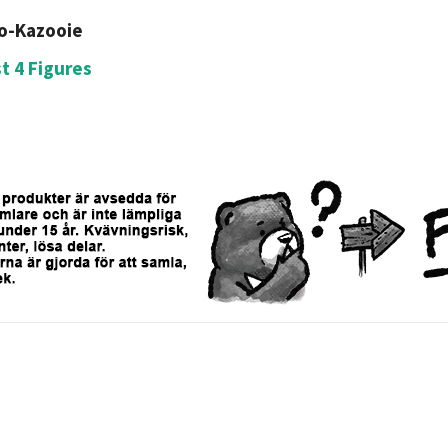
o-Kazooie
st 4 Figures