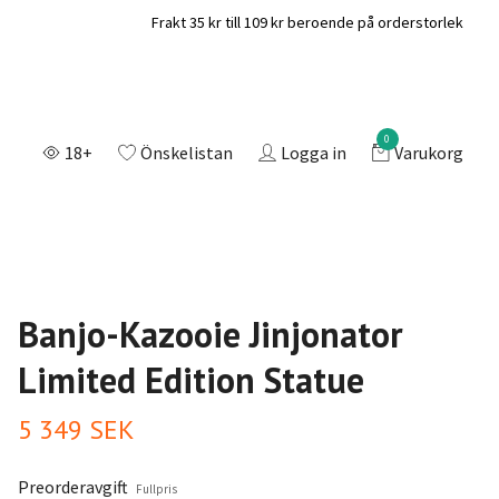
Frakt 35 kr till 109 kr beroende på orderstorlek
0
18+
Önskelistan
Logga in
Varukorg
Banjo-Kazooie Jinjonator
Limited Edition Statue
5 349 SEK
Preorderavgift
Fullpris