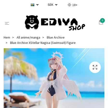
SEK
18+
0
Hem
All anime/manga
Blue Archive
Blue Archive XStellar Nagisa (Swimsuit) Figure