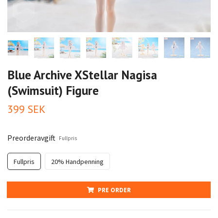
Blue Archive XStellar Nagisa
(Swimsuit) Figure
399 SEK
Preorderavgift
Fullpris
Fullpris
20% Handpenning
PRE ORDER