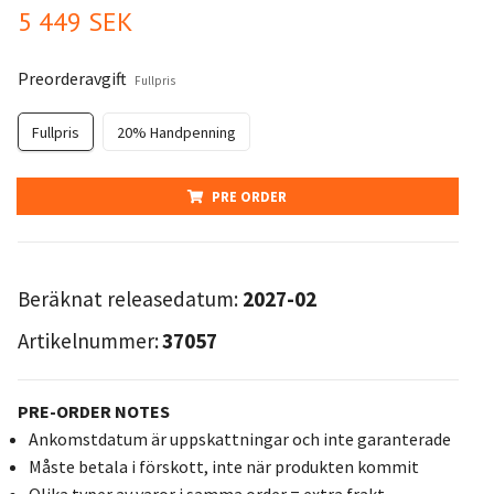
5 449 SEK
Preorderavgift
Fullpris
Fullpris
20% Handpenning
PRE ORDER
Beräknat releasedatum:
2027-02
Artikelnummer:
37057
PRE-ORDER NOTES
Ankomstdatum är uppskattningar och inte garanterade
Måste betala i förskott, inte när produkten kommit
Olika typer av varor i samma order = extra frakt