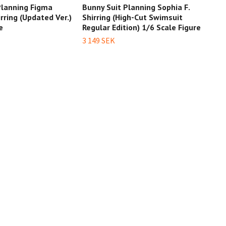
Planning Figma
Bunny Suit Planning Sophia F.
Nada
irring (Updated Ver.)
Shirring (High-Cut Swimsuit
Soph
e
Regular Edition) 1/6 Scale Figure
Bunn
3 149 SEK
4 14