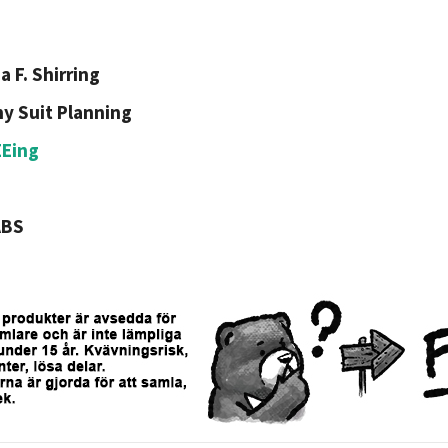
a F. Shirring
y Suit Planning
EEing
ABS