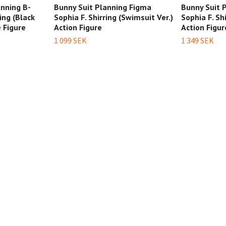
anning B-
Bunny Suit Planning Figma
Bunny Suit 
ing (Black
Sophia F. Shirring (Swimsuit Ver.)
Sophia F. Sh
e Figure
Action Figure
Action Figur
1 099 SEK
1 349 SEK