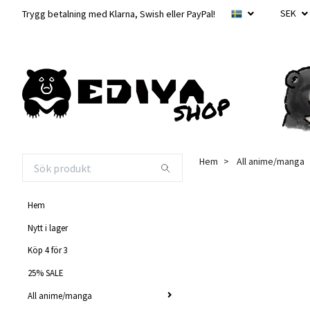
SEK
Trygg betalning med Klarna, Swish eller PayPal!
Hem
All anime/manga
Hem
Nytt i lager
Köp 4 för 3
25% SALE
All anime/manga