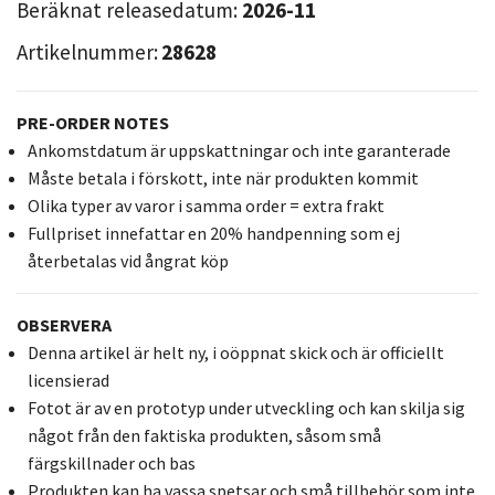
Beräknat releasedatum:
2026-11
Artikelnummer:
28628
PRE-ORDER NOTES
Ankomstdatum är uppskattningar och inte garanterade
Måste betala i förskott, inte när produkten kommit
Olika typer av varor i samma order = extra frakt
Fullpriset innefattar en 20% handpenning som ej
återbetalas vid ångrat köp
OBSERVERA
Denna artikel är helt ny, i oöppnat skick och är officiellt
licensierad
Fotot är av en prototyp under utveckling och kan skilja sig
något från den faktiska produkten, såsom små
färgskillnader och bas
Produkten kan ha vassa spetsar och små tillbehör som inte