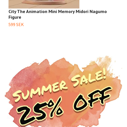
City The Animation Mini Memory Midori Nagumo
Ci
Figure
5
599 SEK