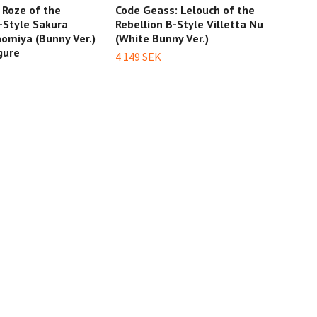
 Roze of the
Code Geass: Lelouch of the
Code
-Style Sakura
Rebellion B-Style Villetta Nu
Rebe
omiya (Bunny Ver.)
(White Bunny Ver.)
Figu
gure
4 149 SEK
499 