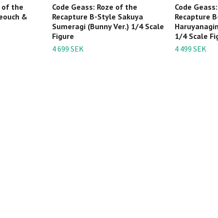
 of the
Code Geass: Roze of the
Code Geass:
Leouch &
Recapture B-Style Sakuya
Recapture B
Sumeragi (Bunny Ver.) 1/4 Scale
Haruyanagin
Figure
1/4 Scale Fi
4 699 SEK
4 499 SEK