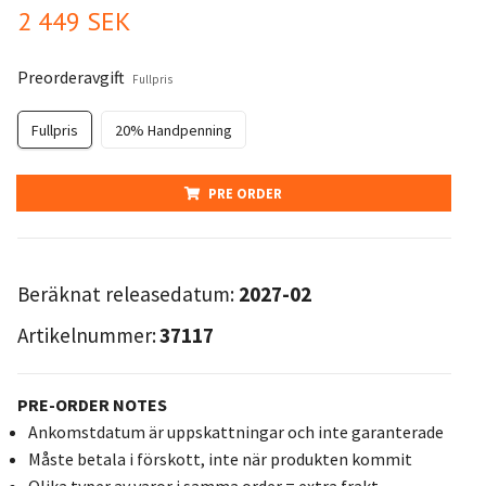
2 449 SEK
Preorderavgift
Fullpris
Fullpris
20% Handpenning
PRE ORDER
Beräknat releasedatum:
2027-02
Artikelnummer:
37117
PRE-ORDER NOTES
Ankomstdatum är uppskattningar och inte garanterade
Måste betala i förskott, inte när produkten kommit
Olika typer av varor i samma order = extra frakt