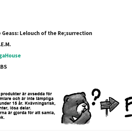
 Geass: Lelouch of the Re;surrection
.E.M.
gaHouse
ABS