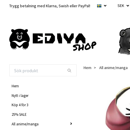
SEK
Trygg betalning med Klarna, Swish eller PayPal!
Hem
All anime/manga
Hem
Nytt i lager
Köp 4 för 3
25% SALE
All anime/manga