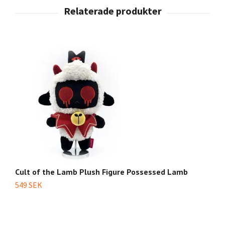
Cult of the Lamb Plush Figure Possessed Lamb
C
549 SEK
3