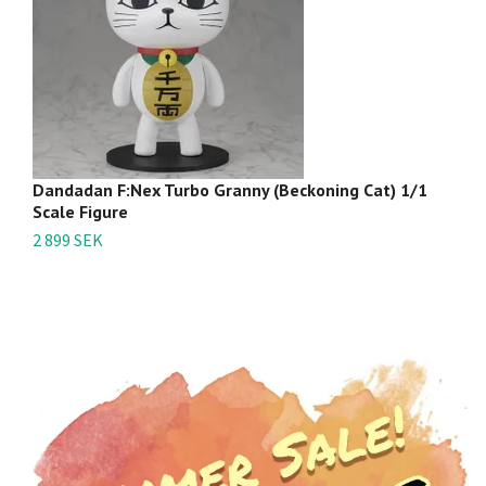
Dandadan F:Nex Turbo Granny (Beckoning Cat) 1/1
D
Scale Figure
(F
2 899 SEK
6