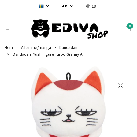
SEK
18+
0
Hem
All anime/manga
Dandadan
Dandadan Plush Figure Turbo Granny A