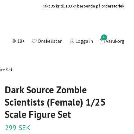
Frakt 35 kr till 109 kr beroende på orderstorlek
0
18+
Önskelistan
Logga in
Varukorg
ure Set
Dark Source Zombie
Scientists (Female) 1/25
Scale Figure Set
299 SEK