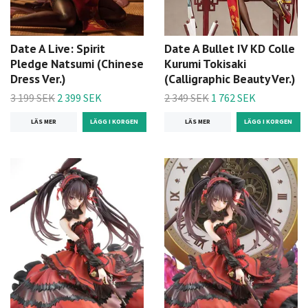
Date A Live: Spirit
Date A Bullet IV KD Colle
Pledge Natsumi (Chinese
Kurumi Tokisaki
Dress Ver.)
(Calligraphic Beauty Ver.)
3 199 SEK
2 399 SEK
2 349 SEK
1 762 SEK
LÄS MER
LÄS MER