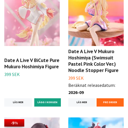
Date A Live V Mukuro
Hoshimiya (Swimsuit
Date A Live V BiCute Pure
Pastel Pink Color Ver.)
Mukuro Hoshimiya Figure
Noodle Stopper Figure
399 SEK
399 SEK
Beräknat releasedatum:
2026-09
LÄS MER
LÄS MER
PRE ORDER
-5%