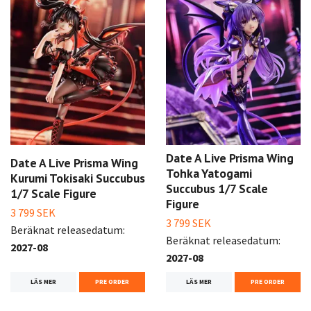
Date A Live Prisma Wing
Date A Live Prisma Wing
Tohka Yatogami
Kurumi Tokisaki Succubus
Succubus 1/7 Scale
1/7 Scale Figure
Figure
3 799 SEK
3 799 SEK
Beräknat releasedatum:
Beräknat releasedatum:
2027-08
2027-08
LÄS MER
PRE ORDER
LÄS MER
PRE ORDER