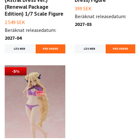
(Renewal Package
399 SEK
Edition) 1/7 Scale Figure
Beräknat releasedatum:
2 549 SEK
2027-03
Beräknat releasedatum:
2027-04
LÄS MER
PRE ORDER
LÄS MER
PRE ORDER
-5%