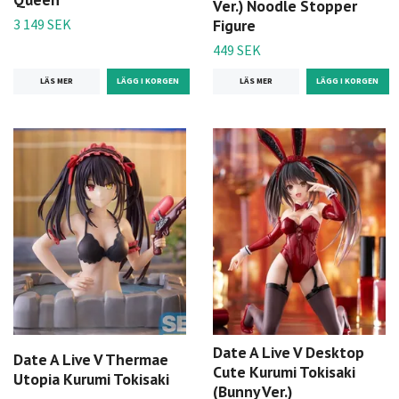
Ver.) Noodle Stopper
3 149 SEK
Figure
449 SEK
LÄS MER
LÄS MER
Date A Live V Desktop
Date A Live V Thermae
Cute Kurumi Tokisaki
Utopia Kurumi Tokisaki
(Bunny Ver.)