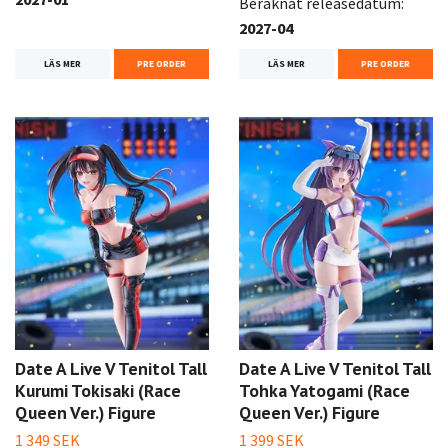
Beräknat releasedatum:
2027-04
LÄS MER
PRE ORDER
LÄS MER
PRE ORDER
Date A Live V Tenitol Tall
Date A Live V Tenitol Tall
Kurumi Tokisaki (Race
Tohka Yatogami (Race
Queen Ver.) Figure
Queen Ver.) Figure
1 349 SEK
1 399 SEK