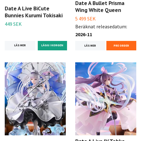
Date A Bullet Prisma
Date A Live BiCute
Wing White Queen
Bunnies Kurumi Tokisaki
5 499 SEK
449 SEK
Beräknat releasedatum:
2026-11
LÄS MER
LÄS MER
PRE ORDER