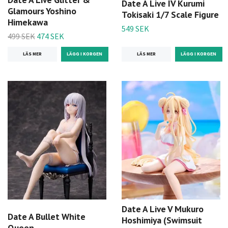
Date A Live IV Kurumi
Glamours Yoshino
Tokisaki 1/7 Scale Figure
Himekawa
549 SEK
499 SEK
474 SEK
LÄS MER
LÄS MER
Date A Live V Mukuro
Date A Bullet White
Hoshimiya (Swimsuit
Queen