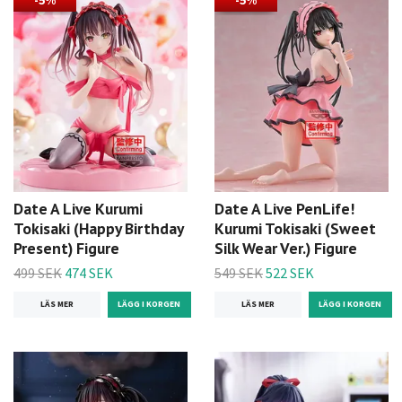
-5%
-5%
Date A Live Kurumi
Date A Live PenLife!
Tokisaki (Happy Birthday
Kurumi Tokisaki (Sweet
Present) Figure
Silk Wear Ver.) Figure
499 SEK
474 SEK
549 SEK
522 SEK
LÄS MER
LÄS MER