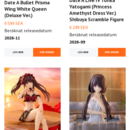
Date A Live IV Tohka
Date A Bullet Prisma
Yatogami (Princess
Wing White Queen
Amethyst Dress Ver.)
(Deluxe Ver.)
Shibuya Scramble Figure
9 599 SEK
6 249 SEK
Beräknat releasedatum:
Beräknat releasedatum:
2026-11
2026-09
LÄS MER
PRE ORDER
LÄS MER
PRE ORDER