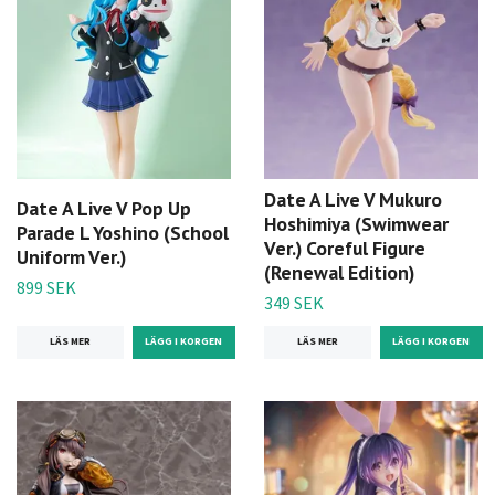
Date A Live V Mukuro
Date A Live V Pop Up
Hoshimiya (Swimwear
Parade L Yoshino (School
Ver.) Coreful Figure
Uniform Ver.)
(Renewal Edition)
899 SEK
349 SEK
LÄS MER
LÄS MER