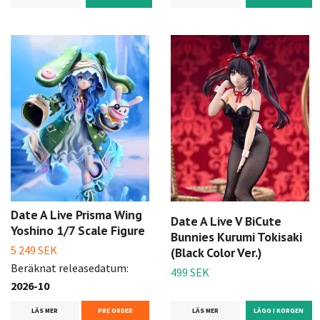
Date A Live Prisma Wing
Date A Live V BiCute
Yoshino 1/7 Scale Figure
Bunnies Kurumi Tokisaki
5 249 SEK
(Black Color Ver.)
Beräknat releasedatum:
499 SEK
2026-10
LÄS MER
LÄS MER
PRE ORDER