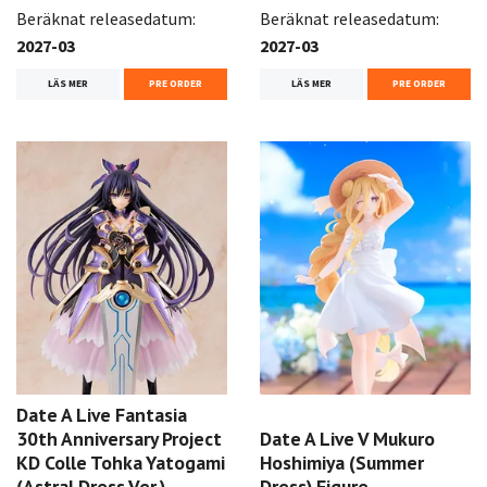
Beräknat releasedatum:
Beräknat releasedatum:
2027-03
2027-03
LÄS MER
PRE ORDER
LÄS MER
PRE ORDER
Date A Live Fantasia
30th Anniversary Project
Date A Live V Mukuro
KD Colle Tohka Yatogami
Hoshimiya (Summer
(Astral Dress Ver.)
Dress) Figure