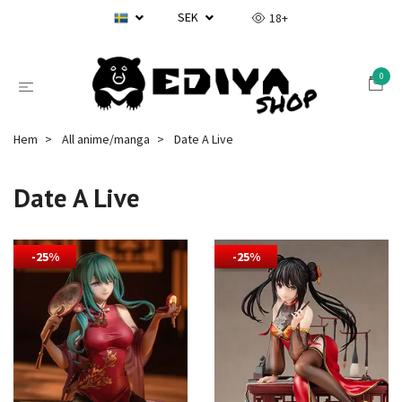
SEK
18+
0
Hem
All anime/manga
Date A Live
Date A Live
-25%
-25%