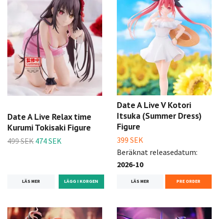
Date A Live V Kotori
Itsuka (Summer Dress)
Date A Live Relax time
Figure
Kurumi Tokisaki Figure
399 SEK
499 SEK
474 SEK
Beräknat releasedatum:
2026-10
LÄS MER
LÄS MER
PRE ORDER