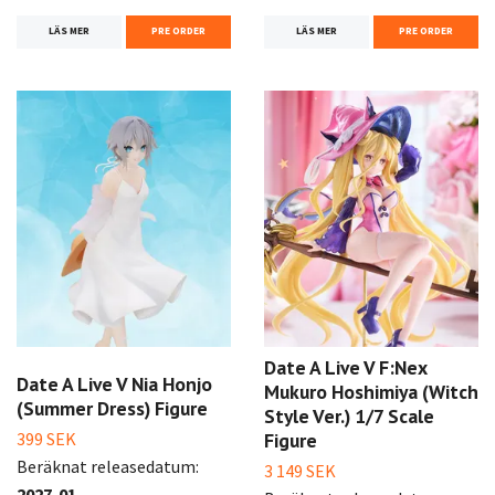
LÄS MER
PRE ORDER
LÄS MER
PRE ORDER
Date A Live V F:Nex
Date A Live V Nia Honjo
Mukuro Hoshimiya (Witch
(Summer Dress) Figure
Style Ver.) 1/7 Scale
399 SEK
Figure
Beräknat releasedatum:
3 149 SEK
2027-01