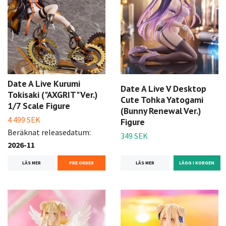
Date A Live Kurumi
Date A Live V Desktop
Tokisaki ("AXGRIT" Ver.)
Cute Tohka Yatogami
1/7 Scale Figure
(Bunny Renewal Ver.)
4 499 SEK
Figure
Beräknat releasedatum:
349 SEK
2026-11
LÄS MER
LÄS MER
PRE ORDER