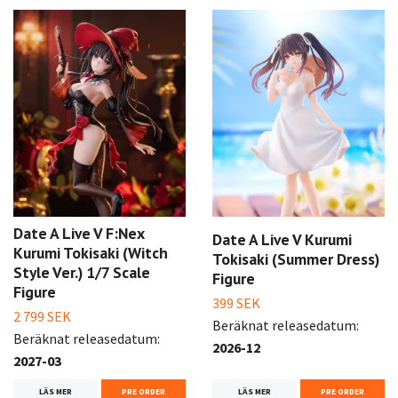
Date A Live V F:Nex
Date A Live V Kurumi
Kurumi Tokisaki (Witch
Tokisaki (Summer Dress)
Style Ver.) 1/7 Scale
Figure
Figure
399 SEK
2 799 SEK
Beräknat releasedatum:
Beräknat releasedatum:
2026-12
2027-03
LÄS MER
PRE ORDER
LÄS MER
PRE ORDER