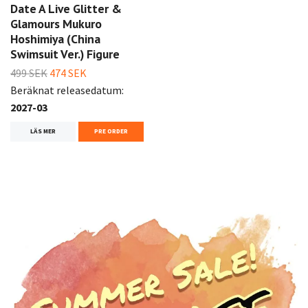
Date A Live Glitter &
Glamours Mukuro
Hoshimiya (China
Swimsuit Ver.) Figure
499 SEK
474 SEK
Beräknat releasedatum:
2027-03
LÄS MER
PRE ORDER