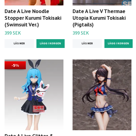
Date A Live Noodle
Date A Live V Thermae
Stopper Kurumi Tokisaki
Utopia Kurumi Tokisaki
(Swimsuit Ver.)
(Pigtails)
399 SEK
399 SEK
LÄS MER
LÄS MER
-5%
Date A Live Glitter &