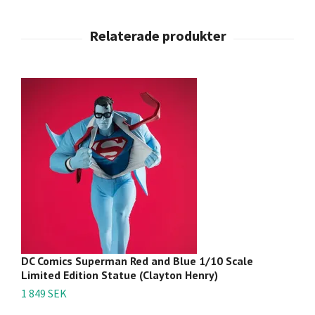
DC Comics Superman Red and Blue 1/10 Scale
DC
Limited Edition Statue (Clayton Henry)
Ag
1 849 SEK
3