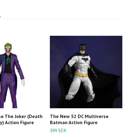
se The Joker (Death
The New 52 DC Multiverse
Just
y) Action Figure
Batman Action Figure
Mult
Coll
399 SEK
Figu