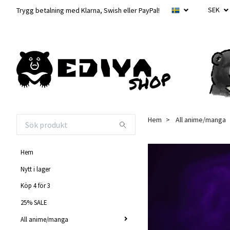
SEK
Trygg betalning med Klarna, Swish eller PayPal!
Hem
All anime/manga
Hem
Nytt i lager
Köp 4 för 3
25% SALE
All anime/manga