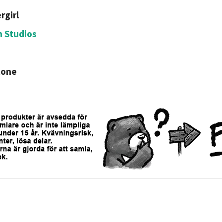
rgirl
n Studios
tone