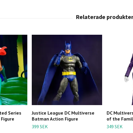
ed Series
Justice League DC Multiverse
DC Multiver
 Figure
Batman Action Figure
of the Famil
399 SEK
349 SEK