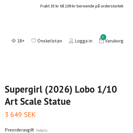
Frakt 35 kr till 109 kr beroende på orderstorlek
0
18+
Önskelistan
Logga in
Varukorg
Supergirl (2026) Lobo 1/10
Art Scale Statue
3 649 SEK
Preorderavgift
Fullpris