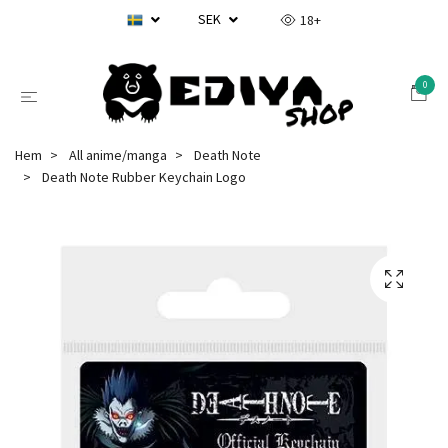
SEK
18+
0
Hem
All anime/manga
Death Note
Death Note Rubber Keychain Logo