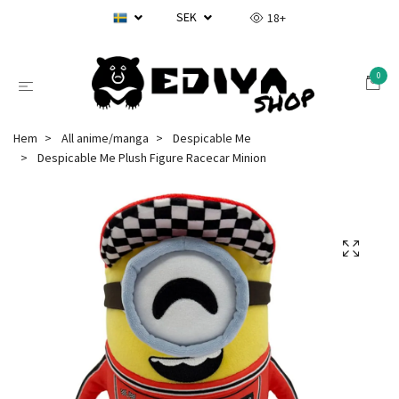
SEK
18+
0
Hem
All anime/manga
Despicable Me
Despicable Me Plush Figure Racecar Minion