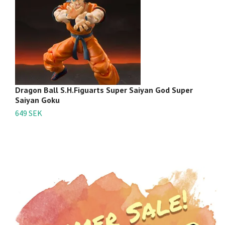
Dragon Ball S.H.Figuarts Super Saiyan God Super
D
Saiyan Goku
49
649 SEK