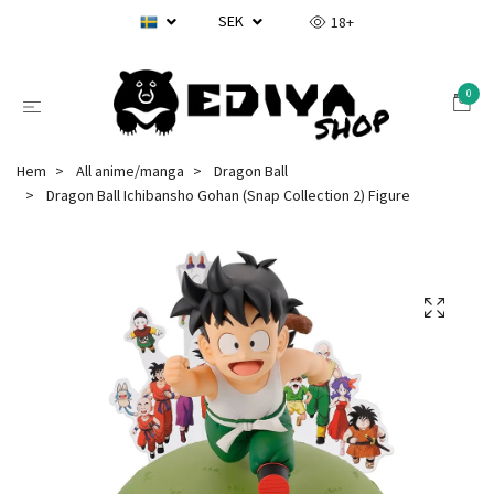
SEK
18+
0
Hem
All anime/manga
Dragon Ball
Dragon Ball Ichibansho Gohan (Snap Collection 2) Figure