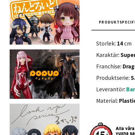
PRODUKTSPECIF
Storlek:
14
cm
Karaktär:
Super
Franchise:
Drag
Produktserie:
S
Leverantör:
Ban
Material:
Plasti