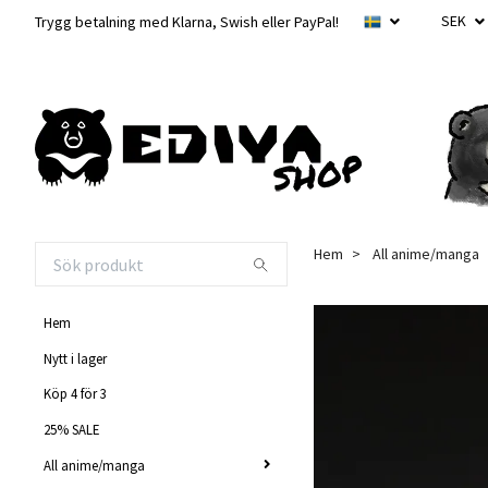
SEK
Trygg betalning med Klarna, Swish eller PayPal!
Hem
All anime/manga
Hem
Nytt i lager
Köp 4 för 3
25% SALE
All anime/manga