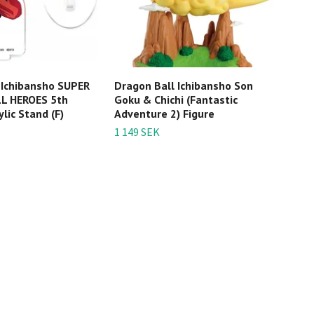
 Ichibansho SUPER
Dragon Ball Ichibansho Son
Drag
 HEROES 5th
Goku & Chichi (Fantastic
Ichi
lic Stand (F)
Adventure 2) Figure
Saiy
1 149 SEK
599 