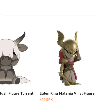
lush Figure Torrent
Elden Ring Malenia Vinyl Figure
Elde
Scal
499 SEK
8 99