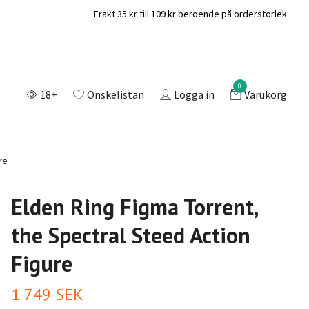
Frakt 35 kr till 109 kr beroende på orderstorlek
0
18+
Önskelistan
Logga in
Varukorg
re
Elden Ring Figma Torrent,
the Spectral Steed Action
Figure
1 749 SEK