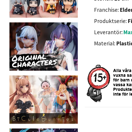
Franchise:
Elde
Produktserie:
F
Leverantör:
Max
Material:
Plasti