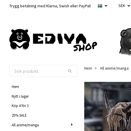
SEK
Trygg betalning med Klarna, Swish eller PayPal!
Hem
All anime/manga
Hem
Nytt i lager
Köp 4 för 3
25% SALE
All anime/manga