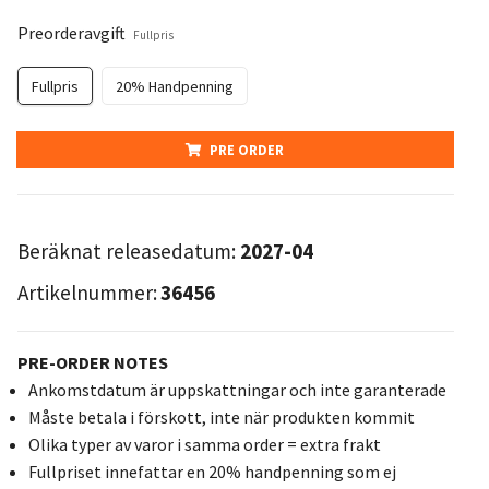
Preorderavgift
Fullpris
Fullpris
20% Handpenning
PRE ORDER
Beräknat releasedatum:
2027-04
Artikelnummer:
36456
PRE-ORDER NOTES
Ankomstdatum är uppskattningar och inte garanterade
Måste betala i förskott, inte när produkten kommit
Olika typer av varor i samma order = extra frakt
Fullpriset innefattar en 20% handpenning som ej