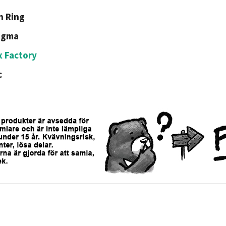
n Ring
igma
 Factory
c