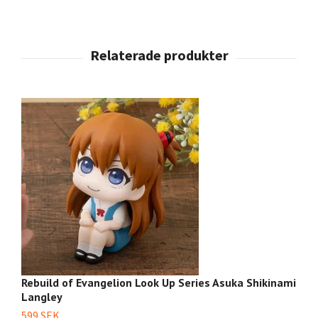
Rebuild of Evangelion Look Up Series Asuka Shikinami
Ev
Langley
1
599 SEK