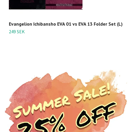
Evangelion Ichibansho EVA 01 vs EVA 13 Folder Set (L)
R
La
249 SEK
1 