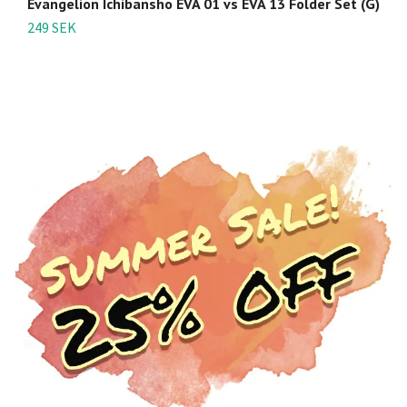
Evangelion Ichibansho EVA 01 vs EVA 13 Folder Set (G)
Re
249 SEK
9