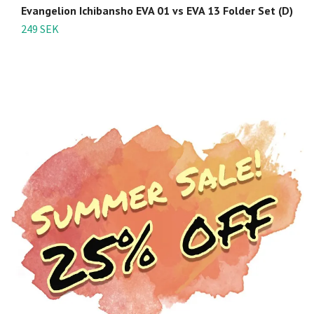
Evangelion Ichibansho EVA 01 vs EVA 13 Folder Set (D)
Ev
249 SEK
1