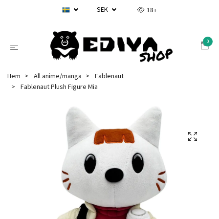
SEK
18+
0
Hem
All anime/manga
Fablenaut
Fablenaut Plush Figure Mia