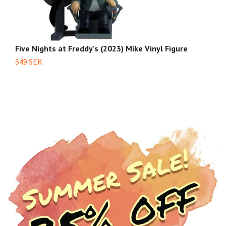
Five Nights at Freddy's (2023) Mike Vinyl Figure
Fi
Fi
549 SEK
4