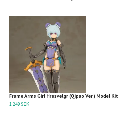
Frame Arms Girl Hresvelgr (Qipao Ver.) Model Kit
F
(R
1 249 SEK
9