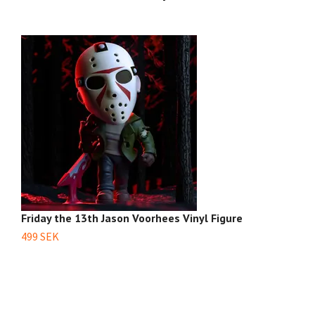
Friday the 13th Jason Voorhees Vinyl Figure
F
499 SEK
2