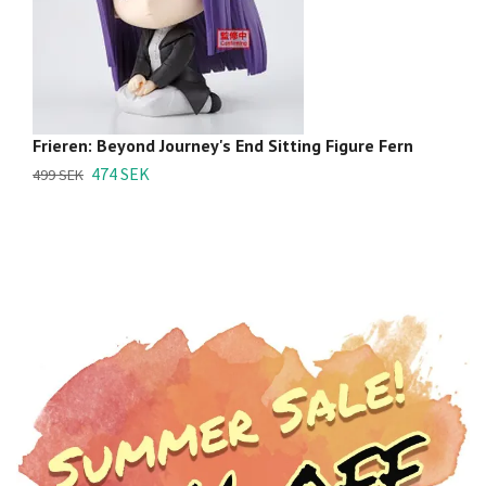
Frieren: Beyond Journey's End Sitting Figure Fern
F
(O
474 SEK
499 SEK
3