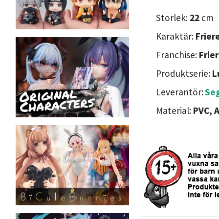
Storlek:
22
cm
Karaktär:
Frier
Franchise:
Frie
Produktserie:
L
Leverantör:
Se
Material:
PVC, 