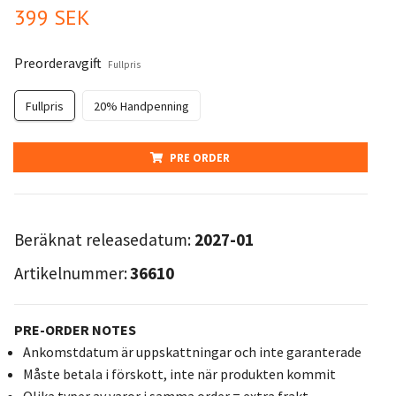
399 SEK
Preorderavgift
Fullpris
Fullpris
20% Handpenning
PRE ORDER
Beräknat releasedatum:
2027-01
Artikelnummer:
36610
PRE-ORDER NOTES
Ankomstdatum är uppskattningar och inte garanterade
Måste betala i förskott, inte när produkten kommit
Olika typer av varor i samma order = extra frakt