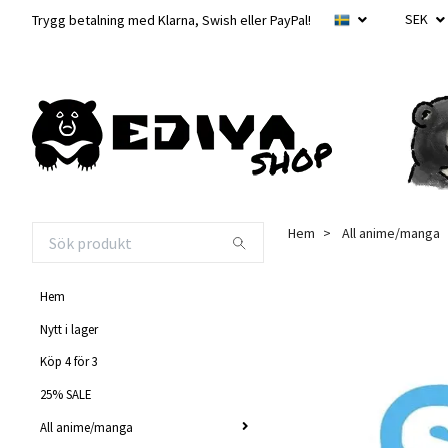
SEK
Trygg betalning med Klarna, Swish eller PayPal!
Hem
All anime/manga
Hem
Nytt i lager
Köp 4 för 3
25% SALE
All anime/manga