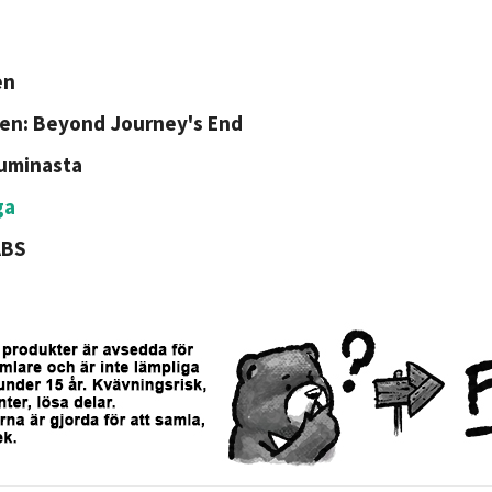
en
ren: Beyond Journey's End
uminasta
ga
ABS