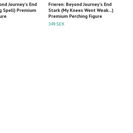
ond Journey's End
Frieren: Beyond Journey's End
Frie
ng Spell) Premium
Stark (My Knees Went Weak...)
Ichi
ure
Premium Perching Figure
1 29
349 SEK