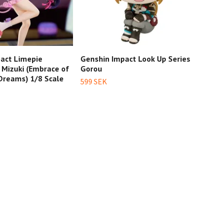
act Limepie
Genshin Impact Look Up Series
Gens
Mizuki (Embrace of
Gorou
(Car
Dreams) 1/8 Scale
Scal
599 SEK
949 