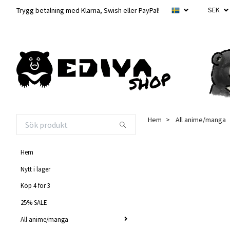
SEK
Trygg betalning med Klarna, Swish eller PayPal!
Hem
All anime/manga
Hem
Nytt i lager
Köp 4 för 3
25% SALE
All anime/manga