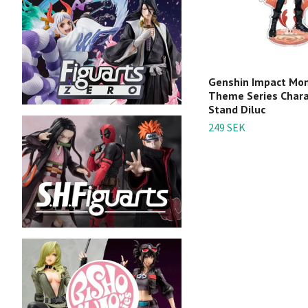
Genshin Impact Mo
Theme Series Charac
Stand Diluc
249 SEK