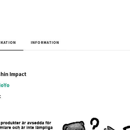
IKATION
INFORMATION
hin Impact
HoYo
c