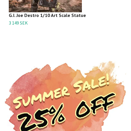
G.I. Joe Destro 1/10 Art Scale Statue
G.
M
3 149 SEK
4