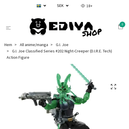
SEK
18+
0
Hem
All anime/manga
G.I. Joe
G.I. Joe Classified Series #202 Night-Creeper (D.I.R.E. Tech)
Action Figure