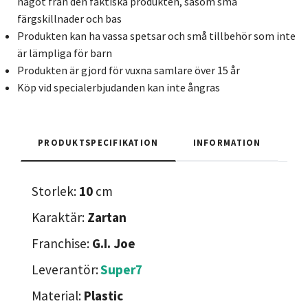
något från den faktiska produkten, såsom små
färgskillnader och bas
Produkten kan ha vassa spetsar och små tillbehör som inte
är lämpliga för barn
Produkten är gjord för vuxna samlare över 15 år
Köp vid specialerbjudanden kan inte ångras
PRODUKTSPECIFIKATION
INFORMATION
Storlek:
10
cm
Karaktär:
Zartan
Franchise:
G.I. Joe
Leverantör:
Super7
Material:
Plastic