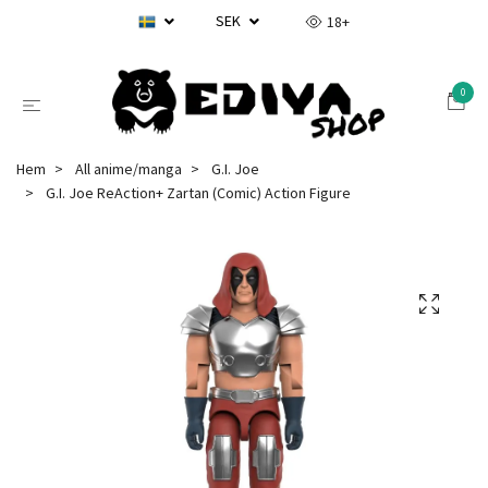
SEK
18+
0
Hem
All anime/manga
G.I. Joe
G.I. Joe ReAction+ Zartan (Comic) Action Figure