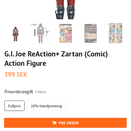
G.I. Joe ReAction+ Zartan (Comic)
Action Figure
399 SEK
Preorderavgift
Fullpris
Fullpris
20% Handpenning
PRE ORDER