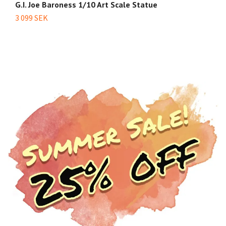
G.I. Joe Baroness 1/10 Art Scale Statue
G.
2)
3 099 SEK
4