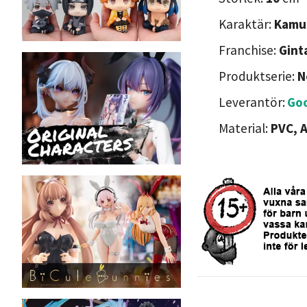
Karaktär:
Kamu
Franchise:
Gint
Produktserie:
N
Leverantör:
Go
Material:
PVC, 