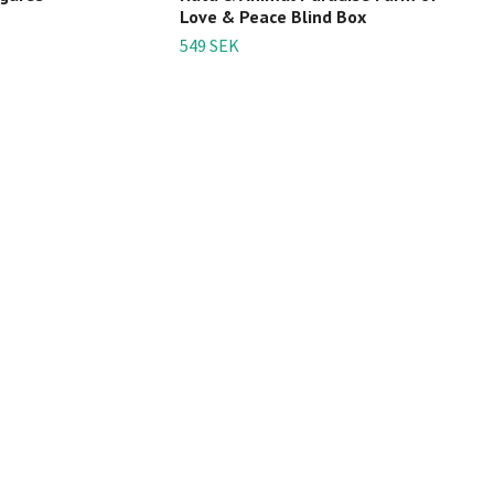
Love & Peace Blind Box
(Gin
Figu
549 SEK
849 