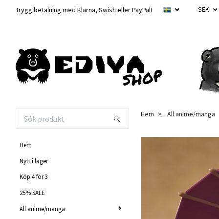
SEK
Trygg betalning med Klarna, Swish eller PayPal!
Hem
All anime/manga
Hem
Nytt i lager
Köp 4 för 3
25% SALE
All anime/manga