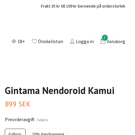
Frakt 35 kr till 109 kr beroende på orderstorlek
0
18+
Önskelistan
Logga in
Varukorg
Gintama Nendoroid Kamui
899 SEK
Preorderavgift
Fullpris
Fullpris
20% Handpenning