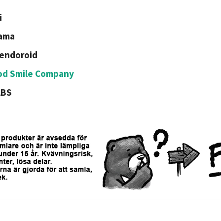
i
ama
endoroid
od Smile Company
ABS