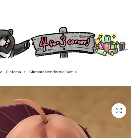
Gintama
Gintama Nendoroid Kamui