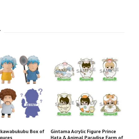
Okawabukubu Box of
Gintama Acrylic Figure Prince
Gint
gures
Hata & Animal Paradise Farm of
Ichi