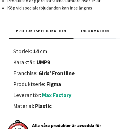
Produkten är gjord för vuxna samlare över 15 år
Köp vid specialerbjudanden kan inte ångras
PRODUKTSPECIFIKATION
INFORMATION
Storlek:
14
cm
Karaktär:
UMP9
Franchise:
Girls' Frontline
Produktserie:
Figma
Leverantör:
Max Factory
Material:
Plastic