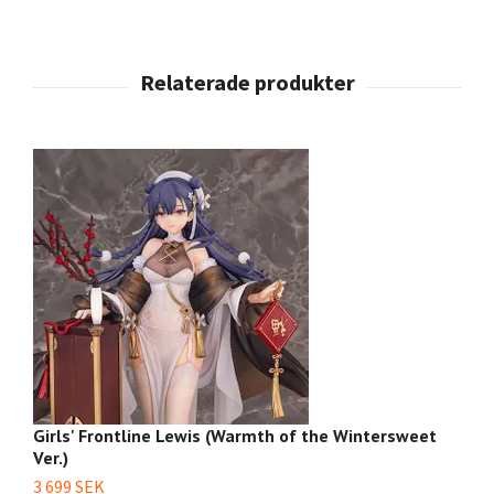
Girls' Frontline Lewis (Warmth of the Wintersweet
Gi
Ver.)
3 
3 699 SEK