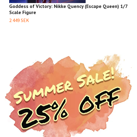
Goddess of Victory: Nikke Quency (Escape Queen) 1/7
G
Scale Figure
S
2 449 SEK
8