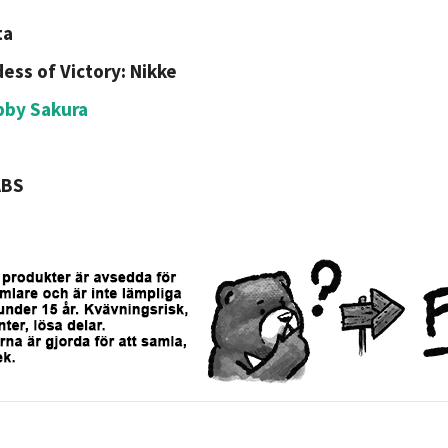
ta
ess of Victory: Nikke
bby Sakura
ABS