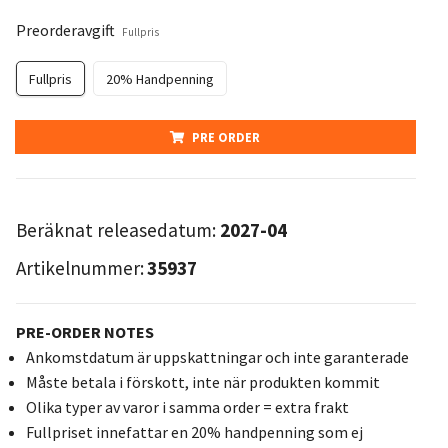
Preorderavgift
Fullpris
Fullpris
20% Handpenning
PRE ORDER
Beräknat releasedatum:
2027-04
Artikelnummer:
35937
PRE-ORDER NOTES
Ankomstdatum är uppskattningar och inte garanterade
Måste betala i förskott, inte när produkten kommit
Olika typer av varor i samma order = extra frakt
Fullpriset innefattar en 20% handpenning som ej