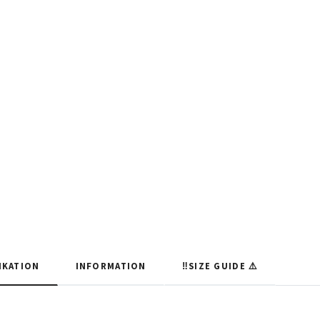
IKATION
INFORMATION
‼️SIZE GUIDE ⚠️