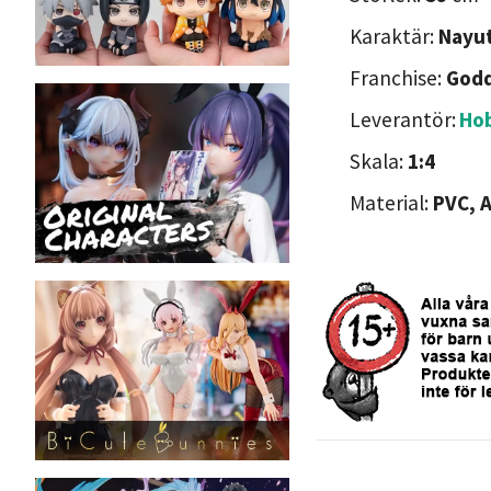
Karaktär:
Nayu
Franchise:
Godd
Leverantör:
Ho
Skala:
1:4
Material:
PVC, 