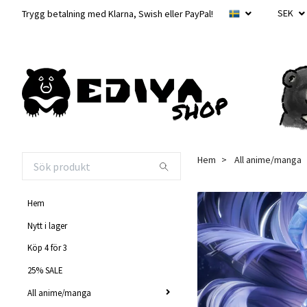
SEK
Trygg betalning med Klarna, Swish eller PayPal!
Hem
All anime/manga
Hem
Nytt i lager
Köp 4 för 3
25% SALE
All anime/manga