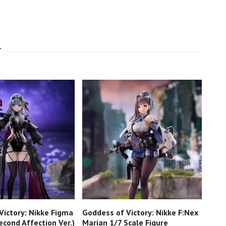
Victory: Nikke Figma
Goddess of Victory: Nikke F:Nex
Godd
cond Affection Ver.)
Marian 1/7 Scale Figure
Nayu