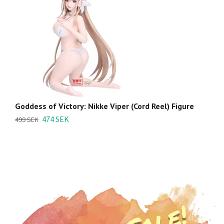
Goddess of Victory: Nikke Viper (Cord Reel) Figure
Go
(R
474 SEK
499 SEK
3