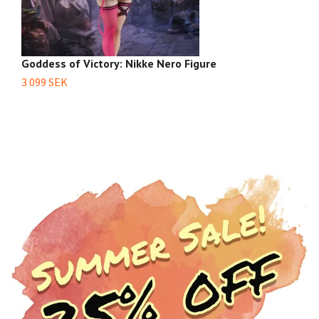
Goddess of Victory: Nikke Nero Figure
Go
H
3 099 SEK
1