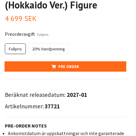
(Hokkaido Ver.) Figure
4 699 SEK
Preorderavgift
Fullpris
Fullpris
20% Handpenning
PRE ORDER
Beräknat releasedatum:
2027-01
Artikelnummer:
37721
PRE-ORDER NOTES
Ankomstdatum är uppskattningar och inte garanterade