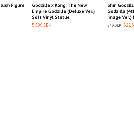
lush Figure
Godzilla x Kong: The New
Shin Godzill
Empire Godzilla (Deluxe Ver.)
Godzilla (4
Soft Vinyl Statue
Image Ver.) 
5 599 SEK
522 
549 SEK