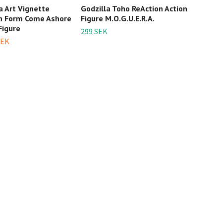
a Art Vignette
Godzilla Toho ReAction Action
Godz
th Form Come Ashore
Figure M.O.G.U.E.R.A.
Visu
Figure
299 SEK
249 
SEK