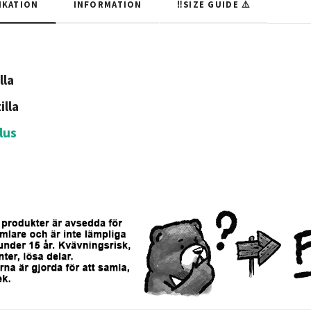
IKATION
INFORMATION
‼️SIZE GUIDE ⚠️
lla
illa
lus