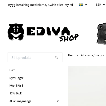
SEK
Trygg betalning med Klarna, Swish eller PayPal!
Hem
All anime/manga
Hem
Nytt i lager
Köp 4 för 3
25% SALE
All anime/manga